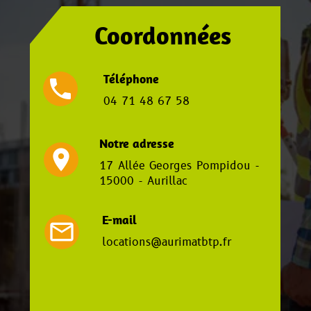
Coordonnées
Téléphone
local_phone
04 71 48 67 58
Notre adresse
location_on
17 Allée Georges Pompidou -
15000 - Aurillac
E-mail
mail_outline
locations@aurimatbtp.fr