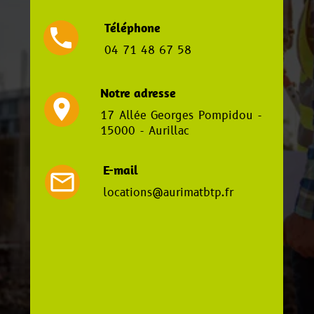
Téléphone
local_phone
04 71 48 67 58
Notre adresse
location_on
17 Allée Georges Pompidou -
15000 - Aurillac
E-mail
mail_outline
locations@aurimatbtp.fr