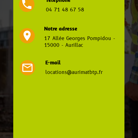
local_phone
04 71 48 67 58
Notre adresse
location_on
17 Allée Georges Pompidou -
15000 - Aurillac
E-mail
mail_outline
locations@aurimatbtp.fr