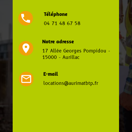
Téléphone
local_phone
04 71 48 67 58
Notre adresse
location_on
17 Allée Georges Pompidou -
15000 - Aurillac
E-mail
mail_outline
locations@aurimatbtp.fr