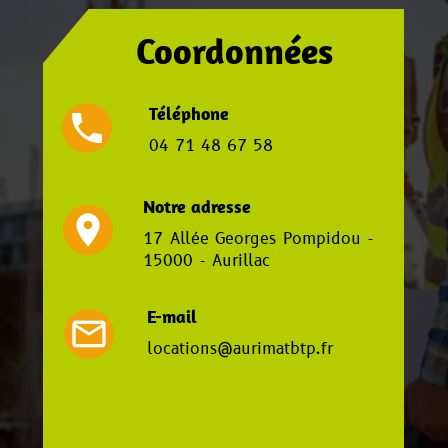
Coordonnées
Téléphone
local_phone
04 71 48 67 58
Notre adresse
location_on
17 Allée Georges Pompidou -
15000 - Aurillac
E-mail
mail_outline
locations@aurimatbtp.fr